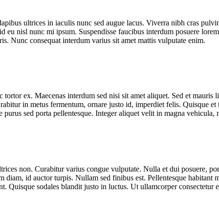
apibus ultrices in iaculis nunc sed augue lacus. Viverra nibh cras pulvi
 id eu nisl nunc mi ipsum. Suspendisse faucibus interdum posuere lorem 
ris. Nunc consequat interdum varius sit amet mattis vulputate enim.
tortor ex. Maecenas interdum sed nisi sit amet aliquet. Sed et mauris lig
rabitur in metus fermentum, ornare justo id, imperdiet felis. Quisque et t
 purus sed porta pellentesque. Integer aliquet velit in magna vehicula,
trices non. Curabitur varius congue vulputate. Nulla et dui posuere, por
m diam, id auctor turpis. Nullam sed finibus est. Pellentesque habitant m
dunt. Quisque sodales blandit justo in luctus. Ut ullamcorper consectet