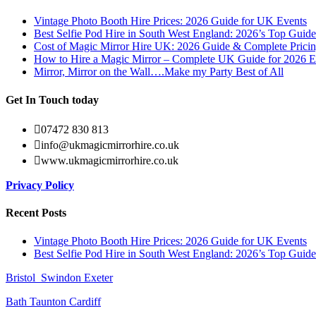
Vintage Photo Booth Hire Prices: 2026 Guide for UK Events
Best Selfie Pod Hire in South West England: 2026’s Top Guide
Cost of Magic Mirror Hire UK: 2026 Guide & Complete Prici
How to Hire a Magic Mirror – Complete UK Guide for 2026 E
Mirror, Mirror on the Wall….Make my Party Best of All
Get In Touch today
07472 830 813
info@ukmagicmirrorhire.co.uk
www.ukmagicmirrorhire.co.uk
Privacy Policy
Recent Posts
Vintage Photo Booth Hire Prices: 2026 Guide for UK Events
Best Selfie Pod Hire in South West England: 2026’s Top Guide
Bristol
Swindon
Exeter
Bath
Taunton
Cardiff